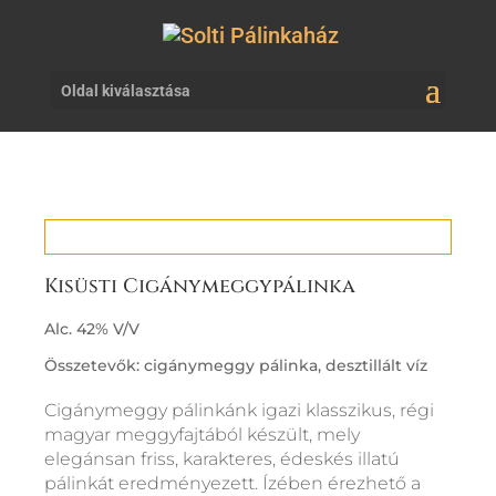
Oldal kiválasztása
Kisüsti Cigánymeggypálinka
Alc. 42% V/V
Összetevők: cigánymeggy pálinka, desztillált víz
Cigánymeggy pálinkánk igazi klasszikus, régi
magyar meggyfajtából készült, mely
elegánsan friss, karakteres, édeskés illatú
pálinkát eredményezett. Ízében érezhető a