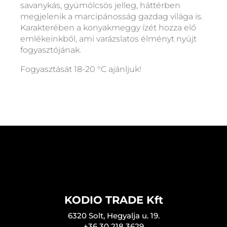
savanykás, gyümölcsös jelleg, háttérben
megjelenik a marcipánosság gazdag világa is.
Karakterében a konyakmeggy ízét hozza elő
emlékeinkből, ami varázslatos élményt nyújt
fogyasztójának.
Fogyasztását 18-20 °C ajánljuk!
KODIO TRADE Kft
6320 Solt, Hegyalja u. 19.
+36 30 218 3629