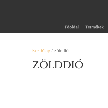
Főoldal
Termékek
Kezdőlap
/ zölddió
zölddió