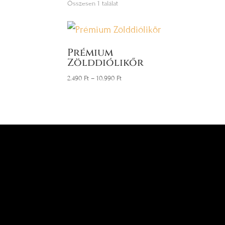
Összesen 1 találat
Prémium
Zölddiólikőr
2.490
Ft
–
10.990
Ft