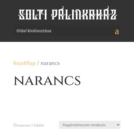
Oldal kiválasztása
Kezdőlap
/ narancs
narancs
Összesen 1 találat