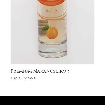
Prémium Narancslikőr
2.490
Ft
–
10.990
Ft