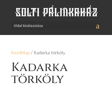
Oldal kiválasztása
Kezdőlap
/ Kadarka törköly
Kadarka
törköly